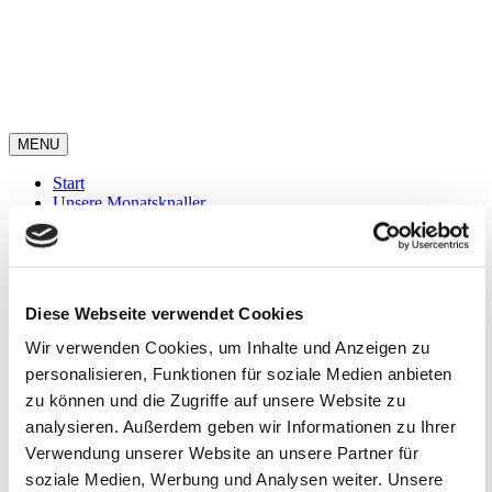
Zum
Inhalt
springen
MENU
Start
Unsere Monatsknaller
Über uns
Sortiment
Marken
Kontakt
Diese Webseite verwendet Cookies
Zurück
Vor
Wir verwenden Cookies, um Inhalte und Anzeigen zu
What kind of financing services do you offer?
personalisieren, Funktionen für soziale Medien anbieten
zu können und die Zugriffe auf unsere Website zu
Vestibulum ac convallis eros, sit amet suscipit ante. Nulla eleifend
nulla suscipit placerat feugiat.
analysieren. Außerdem geben wir Informationen zu Ihrer
Verwendung unserer Website an unsere Partner für
Von
hulahoop
|
2022-03-03T14:11:53+01:00
3. März 2022
|
0
soziale Medien, Werbung und Analysen weiter. Unsere
Kommentare