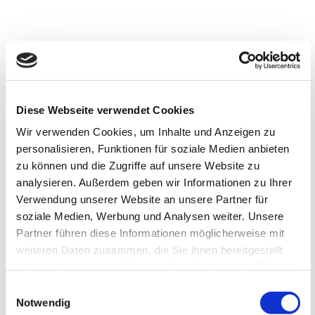
Zum
Inhalt
springen
MENU
Diese Webseite verwendet Cookies
Start
Unsere Monatsknaller
Wir verwenden Cookies, um Inhalte und Anzeigen zu
Über uns
personalisieren, Funktionen für soziale Medien anbieten
Sortiment
zu können und die Zugriffe auf unsere Website zu
Marken
Kontakt
analysieren. Außerdem geben wir Informationen zu Ihrer
Verwendung unserer Website an unsere Partner für
Strand- Und Badespielzeug
soziale Medien, Werbung und Analysen weiter. Unsere
Home
Partner führen diese Informationen möglicherweise mit
Strand- und Badespielzeug
weiteren Daten zusammen, die Sie ihnen bereitgestellt
Sort by
Price
haben oder die sie im Rahmen Ihrer Nutzung der Dienste
Sort by
Default Order
gesammelt haben.
Einwilligungsauswahl
Sort by
Name
Notwendig
Sort by
Price